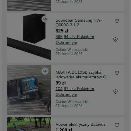
05 sierpnia 2026
Soundbar Samsung HW-
Q600C 3.1.2
825 zł
866,94 zł z Pakietem
Ochronnym
Ostrów Wielkopolski
05 sierpnia 2026
MAKITA DC10SB szybka
ładowarka akumulatorów CXT
10.8V - 12V
99 zł
104,97 zł z Pakietem
Ochronnym
Ostrów Wielkopolski
05 sierpnia 2026
Rower elektryczny Batavus
1 200 zł