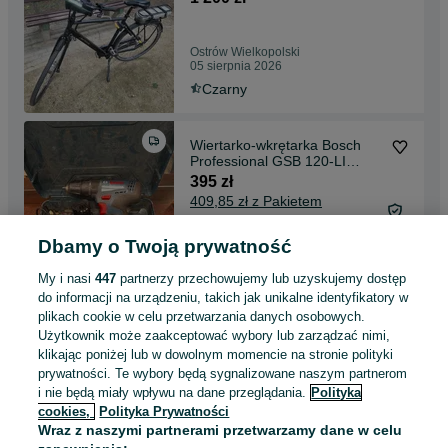
Ostrów Wielkopolski
05 sierpnia 2026
Czarny
Wiertarko-wkrętarka Bosch
Professional GSB 120-LI
2xaku ładowarka
395 zł
409,85 zł z Pakietem
Ochronnym
Dbamy o Twoją prywatność
Ostrów Wielkopolski
05 sierpnia 2026
My i nasi
447
partnerzy przechowujemy lub uzyskujemy dostęp
do informacji na urządzeniu, takich jak unikalne identyfikatory w
plikach cookie w celu przetwarzania danych osobowych.
Młotowiertarka Milwaukee PH
Użytkownik może zaakceptować wybory lub zarządzać nimi,
30 Power X
klikając poniżej lub w dowolnym momencie na stronie polityki
695 zł
prywatności. Te wybory będą sygnalizowane naszym partnerom
718,85 zł z Pakietem
i nie będą miały wpływu na dane przeglądania.
Polityka
Ochronnym
cookies,
Polityka Prywatności
Ostrów Wielkopolski
Wraz z naszymi partnerami przetwarzamy dane w celu
05 sierpnia 2026